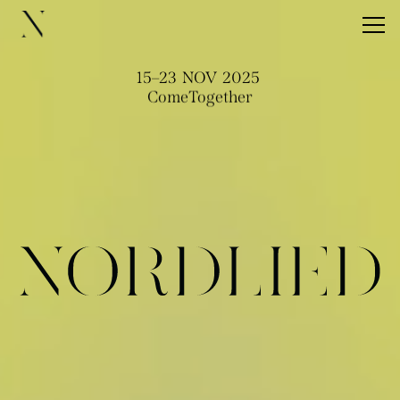
15–23 NOV 2025
ComeTogether
veranstaltungen
künstler:innen
about