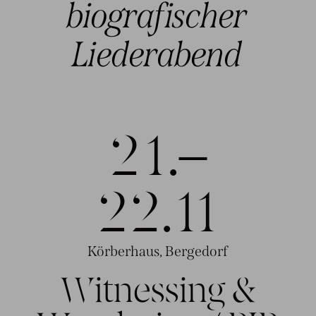
bio
grafischer
Lieder
abend
21.–
22.1
1
Körberhaus, Bergedorf
Witnessing &