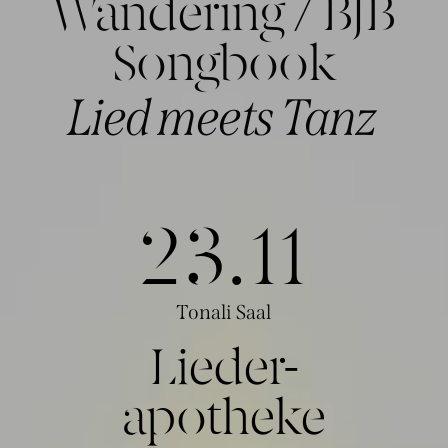
Wandering / BJB
Songbook
Lied meets Tanz
23.1
1
Tonali Saal
Lieder-
apotheke