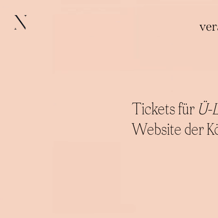
ver
Tickets für
Ü-L
Website der Kö